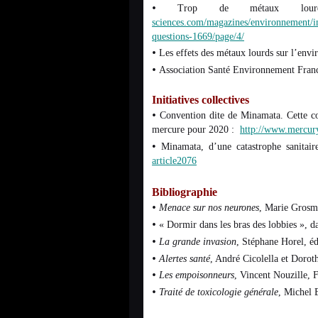
•
Trop de métaux l
sciences.com/magazines/environnement/in
questions-1669/page/4/
•
Les effets des métaux lourds sur l’envi
•
Association Santé Environnement Fran
Initiatives collectives
•
Convention dite de Minamata. Cette con
mercure pour 2020 :
http://
www.mercury
•
Minamata, d’une catastrophe sanitair
article2076
Bibliographie
•
Menace sur nos neurones
, Marie Grosma
•
« Dormir dans les bras des lobbies », 
•
La grande invasion
, Stéphane Horel, é
•
Alertes santé
, André Cicolella et Doro
•
Les empoisonneurs
, Vincent Nouzille, 
•
Traité de toxicologie générale
, Michel 