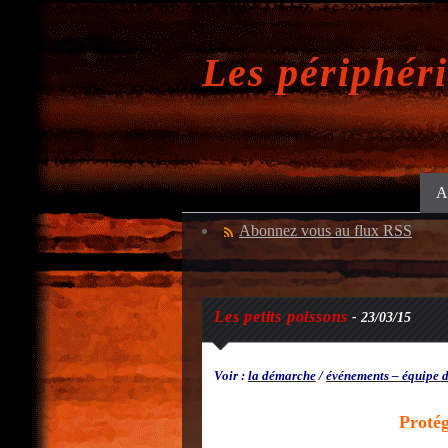
Les périphér
A
Abonnez vous au flux RSS
Les petits poissons
- 23/03/15
Voir :
la démarche
/
événements – équipe 
Proté