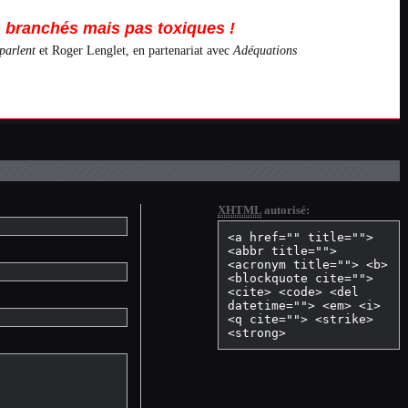
branchés mais pas toxiques !
parlent
et Roger Lenglet, en partenariat avec
Adéquations
XHTML
autorisé:
<a href="" title="">
<abbr title="">
<acronym title=""> <b>
<blockquote cite="">
<cite> <code> <del
datetime=""> <em> <i>
<q cite=""> <strike>
<strong>