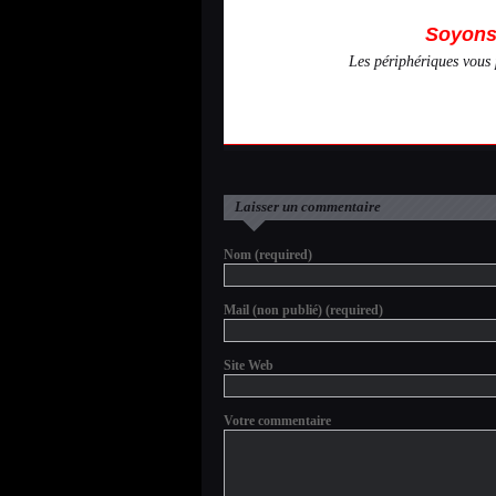
Soyons 
Les périphériques vous 
Laisser un commentaire
Nom (required)
Mail (non publié) (required)
Site Web
Votre commentaire