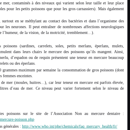
de mer, contaminés à des niveaux qui varient selon leur taille et leur place
bles pour les petits poissons que pour les gros carnassiers). Mais également
, surtout en se méthylant au contact des bactéries et dans l’organisme des
our les neurones. Il peut entraîner de nombreuses affections neurologiques
de l’humeur, de la vision, de la motricité, tremblement…).
poissons (sardines, carrelets, soles, petits merlans, éperlans, mulets,
umulent dans leurs chairs le mercure des poissons qu’ils mangent. Ainsi,
merlu, d’espadon ou de requin présentent une teneur en mercure beaucoup
elets ou des éperlans.
00 grammes maximum par semaine la consommation de gros poissons (dont
les femmes enceintes.
de mer (moules, huitres…), car leur teneur en mercure est parfois élevée,
s litres d’eau de mer. Ce niveau peut varier fortement selon le niveau de
les poissons sur le site de l’Association Non au mercure dentaire :
/mercure-poisson.php
s générales :
http://
www.who.int/phe/chemicals/faq_mercury_health/fr/