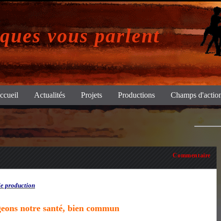
iques vous parlent
ccueil
Actualités
Projets
Productions
Champs d'actio
Commentaire
de production
geons notre santé, bien commun