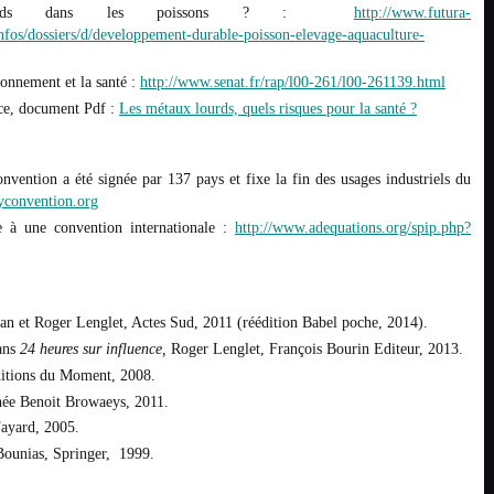
ourds dans les poissons ? :
http://www.futura-
fos/dossiers/d/developpement-durable-poisson-elevage-aquaculture-
ronnement et la santé :
http://www.senat.fr/rap/l00-261/l00-261139.html
ce, document Pdf :
Les métaux lourds, quels risques pour la santé ?
vention a été signée par 137 pays et fixe la fin des usages industriels du
convention.org
e à une convention internationale :
http://www.adequations.org/spip.php?
n et Roger Lenglet, Actes Sud, 2011 (réédition Babel poche, 2014).
dans
24 heures sur influence,
Roger Lenglet,
François Bourin Editeur, 2013.
ditions du Moment, 2008.
thée Benoit Browaeys, 2011.
Fayard, 2005.
Bounias, Springer, 1999.