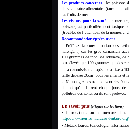
Les produits concernés
: les poissons 
dans la chaîne alimentaire (taux plus fai
les fruits de mer.
Les risques pour la santé
: le mercure
poissons, est particulièrement toxique p
(troubles de l’attention, de la mémoire, 
Recommandations/précautions :
- Préférez la consommation des petits 
harengs…) car les gros carnassiers acc
100 grammes de thon, de roussette, de 
plus élevée que 100 grammes que des carr
- La commission européenne a fixé à 1
taille dépasse 30cm) pour les enfants et 
- Ne mangez pas trop souvent des fruits 
du fait qu’ils filtrent chaque jours de
pollution des zones où ils sont prélevés.
En savoir plus
(
cliquez sur les liens)
•
Informations sur le mercure dans 
http://www.non-au-mercure-dentaire.org
•
Métaux lourds, toxicologie, information